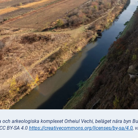
ka och arkeologiska komplexet Orheiul Vechi, beläget nära byn B
 CC BY-SA 4.0
https://creativecommons.org/licenses/by-sa/4.0
, 