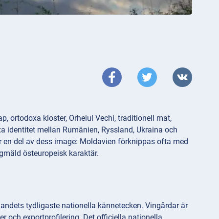
 ortodoxa kloster, Orheiul Vechi, traditionell mat,
xa identitet mellan Rumänien, Ryssland, Ukraina och
är en del av dess image: Moldavien förknippas ofta med
lågmäld östeuropeisk karaktär.
 landets tydligaste nationella kännetecken. Vingårdar är
er och exportprofilering. Det officiella nationella