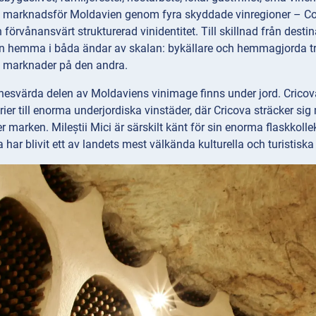
 marknadsför Moldavien genom fyra skyddade vinregioner – Codru
 en förvånansvärt strukturerad vinidentitet. Till skillnad från des
en hemma i båda ändar av skalan: bykällare och hemmagjorda tr
la marknader på den andra.
svärda delen av Moldaviens vinimage finns under jord. Cricova 
rier till enorma underjordiska vinstäder, där Cricova sträcker si
r marken. Mileștii Mici är särskilt känt för sin enorma flaskko
har blivit ett av landets mest välkända kulturella och turistisk