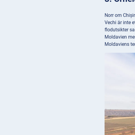
Norr om Chiși
Vechi är inte e
flodutsikter s
Moldavien med
Moldaviens ten