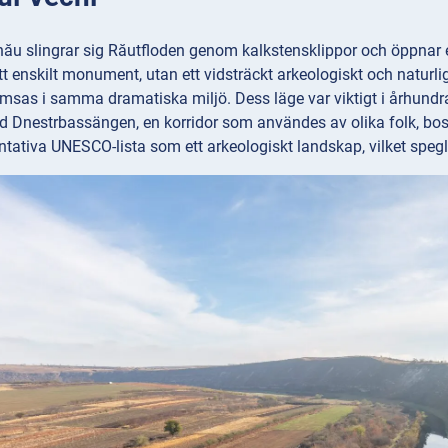
nău slingrar sig Răutfloden genom kalkstensklippor och öppnar
tt enskilt monument, utan ett vidsträckt arkeologiskt och naturlig
amsas i samma dramatiska miljö. Dess läge var viktigt i århundr
 Dnestrbassängen, en korridor som användes av olika folk, bos
tativa UNESCO-lista som ett arkeologiskt landskap, vilket speg