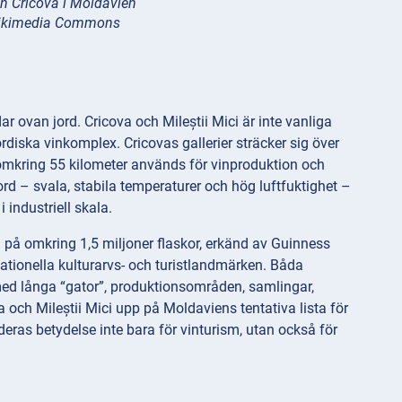
en Cricova i Moldavien
Wikimedia Commons
r ovan jord. Cricova och Mileștii Mici är inte vanliga
ordiska vinkomplex. Cricovas gallerier sträcker sig över
 omkring 55 kilometer används för vinproduktion och
ord – svala, stabila temperaturer och hög luftfuktighet –
industriell skala.
g på omkring 1,5 miljoner flaskor, erkänd av Guinness
tionella kulturarvs- och turistlandmärken. Båda
ed långa “gator”, produktionsområden, samlingar,
 och Mileștii Mici upp på Moldaviens tentativa lista för
eras betydelse inte bara för vinturism, utan också för