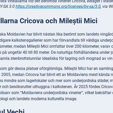
ska vinkällarna vid det berömda vineriet Cricova, beläget i stad
BY-SA 3.0
https://creativecommons.org/licenses/by-sa/3.0
, via 
llarna Cricova och Mileștii Mici
ska Moldavien har blivit nästan lika berömt som landets vingårda
tidigare kalkstensgallerier som har förvandlats till väldiga underj
ometer, medan Mileștii Mici omfattar över 200 kilometer, varav
p på ungefär 40 till 80 meter. De naturliga förhållandena under j
amla stenbrottstunnlar idealiska för lagring och mognad av vin i 
som gör dessa platser oförglömliga. Mileștii Mici har en samlin
2005, medan Cricova har blivit ett av Moldaviens mest kända na
ns mindre som lagerlokaler och mer som underjordiska städer, m
 och besöksrutter uthuggna i kalkstenen. År 2025 fördes Cricova
sarv som “Moldaviens underjordiska vinerier”, vilket bekräftar d
eologi och landets moderna kulturella image.
ul Vechi