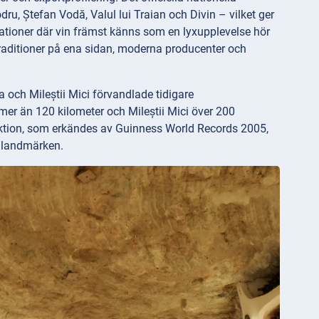
, Ștefan Vodă, Valul lui Traian och Divin – vilket ger
tinationer där vin främst känns som en lyxupplevelse hör
aditioner på ena sidan, moderna producenter och
och Mileștii Mici förvandlade tidigare
g mer än 120 kilometer och Mileștii Mici över 200
llektion, som erkändes av Guinness World Records 2005,
a landmärken.