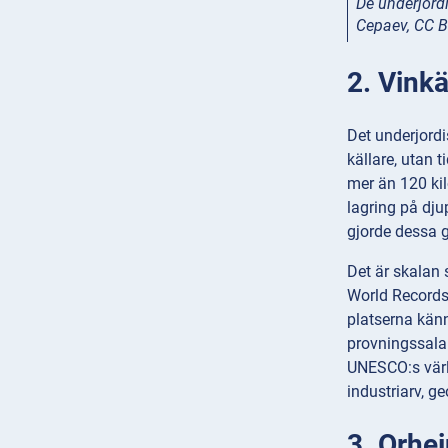
De underjordi
Cepaev, CC 
2. Vinkä
Det underjordi
källare, utan 
mer än 120 kil
lagring på dju
gjorde dessa g
Det är skalan 
World Records 
platserna kän
provningssalar
UNESCO:s värld
industriarv, g
3. Orhei