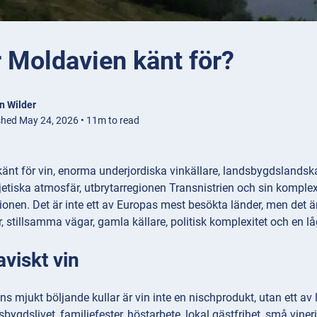
 Moldavien känt för?
n Wilder
shed May 24, 2026 • 11m to read
änt för vin, enorma underjordiska vinkällare, landsbygdslandskap,
etiska atmosfär, utbrytarregionen Transnistrien och sin komple
onen. Det är inte ett av Europas mest besökta länder, men det 
r, stillsamma vägar, gamla källare, politisk komplexitet och en 
viskt vin
s mjukt böljande kullar är vin inte en nischprodukt, utan ett av
bygdslivet, familjefester, höstarbete, lokal gästfrihet, små vineri