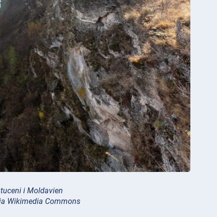
utuceni i Moldavien
via Wikimedia Commons