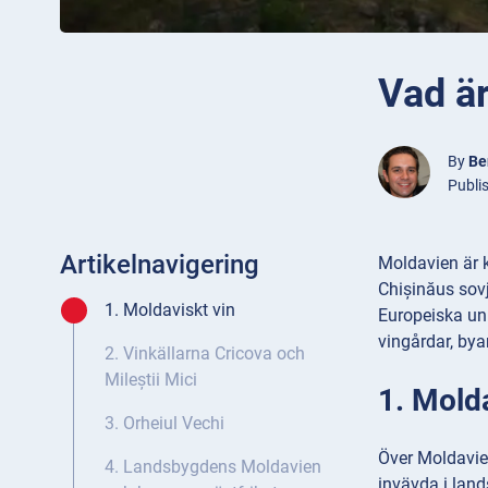
Vad är
By
Be
Publi
Artikelnavigering
Moldavien är k
Chișinăus sovj
1. Moldaviskt vin
Europeiska uni
vingårdar, bya
2. Vinkällarna Cricova och
Mileștii Mici
1. Molda
3. Orheiul Vechi
Över Moldavien
4. Landsbygdens Moldavien
invävda i lands