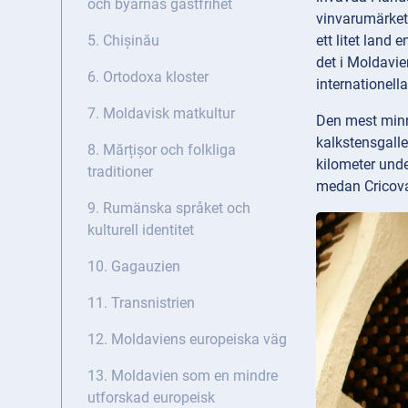
och byarnas gästfrihet
vinvarumärket
ett litet land
5. Chișinău
det i Moldavi
6. Ortodoxa kloster
internationel
7. Moldavisk matkultur
Den mest minne
kalkstensgalle
8. Mărțișor och folkliga
kilometer unde
traditioner
medan Cricova 
9. Rumänska språket och
kulturell identitet
10. Gagauzien
11. Transnistrien
12. Moldaviens europeiska väg
13. Moldavien som en mindre
utforskad europeisk