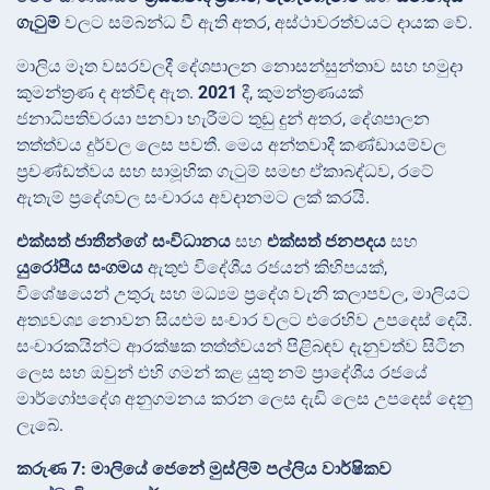
ගැටුම්
වලට සම්බන්ධ වී ඇති අතර, අස්ථාවරත්වයට දායක වේ.
මාලිය මෑත වසරවලදී දේශපාලන නොසන්සුන්තාව සහ හමුදා
කුමන්ත්‍රණ ද අත්විඳ ඇත.
2021
දී, කුමන්ත්‍රණයක්
ජනාධිපතිවරයා පනවා හැරීමට තුඩු දුන් අතර, දේශපාලන
තත්ත්වය දුර්වල ලෙස පවතී. මෙය අන්තවාදී කණ්ඩායම්වල
ප්‍රචණ්ඩත්වය සහ සාමූහික ගැටුම් සමඟ ඒකාබද්ධව, රටේ
ඇතැම් ප්‍රදේශවල සංචාරය අවදානමට ලක් කරයි.
එක්සත් ජාතීන්ගේ සංවිධානය
සහ
එක්සත් ජනපදය
සහ
යුරෝපීය සංගමය
ඇතුළු විදේශීය රජයන් කිහිපයක්,
විශේෂයෙන් උතුරු සහ මධ්‍යම ප්‍රදේශ වැනි කලාපවල, මාලියට
අත්‍යවශ්‍ය නොවන සියළුම සංචාර වලට එරෙහිව උපදෙස් දෙයි.
සංචාරකයින්ට ආරක්ෂක තත්ත්වයන් පිළිබඳව දැනුවත්ව සිටින
ලෙස සහ ඔවුන් එහි ගමන් කළ යුතු නම් ප්‍රාදේශීය රජයේ
මාර්ගෝපදේශ අනුගමනය කරන ලෙස දැඩි ලෙස උපදෙස් දෙනු
ලැබේ.
කරුණ 7: මාලියේ ජෙනේ මුස්ලිම් පල්ලිය වාර්ෂිකව