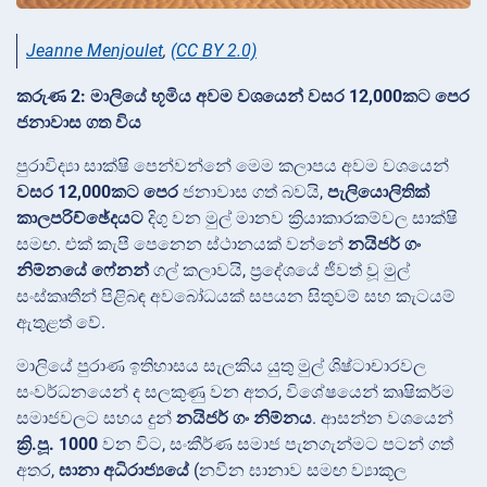
Jeanne Menjoulet
,
(CC BY 2.0)
කරුණ 2: මාලියේ භූමිය අවම වශයෙන් වසර 12,000කට පෙර
ජනාවාස ගත විය
පුරාවිද්‍යා සාක්ෂි පෙන්වන්නේ මෙම කලාපය අවම වශයෙන්
වසර 12,000කට පෙර
ජනාවාස ගත් බවයි,
පැලියොලිතික්
කාලපරිච්ඡේදයට
දිගු වන මුල් මානව ක්‍රියාකාරකම්වල සාක්ෂි
සමඟ. එක් කැපී පෙනෙන ස්ථානයක් වන්නේ
නයිජර් ගං
නිම්නයේ
ෆේනන්
ගල් කලාවයි, ප්‍රදේශයේ ජීවත් වූ මුල්
සංස්කෘතීන් පිළිබඳ අවබෝධයක් සපයන සිතුවම් සහ කැටයම්
ඇතුළත් වේ.
මාලියේ පුරාණ ඉතිහාසය සැලකිය යුතු මුල් ශිෂ්ටාචාරවල
සංවර්ධනයෙන් ද සලකුණු වන අතර, විශේෂයෙන් කෘෂිකර්ම
සමාජවලට සහය දුන්
නයිජර් ගං නිම්නය
. ආසන්න වශයෙන්
ක්‍රි.පූ. 1000
වන විට, සංකීර්ණ සමාජ පැනගැන්මට පටන් ගත්
අතර,
ඝානා අධිරාජ්‍යයේ
(නවීන ඝානාව සමඟ ව්‍යාකූල