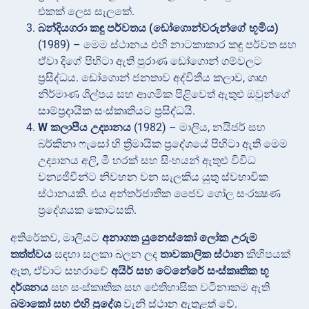
එකක් ලෙස සැලකේ.
බන්දියගරා කඳු පර්වතය (ඩෝගොන්වරුන්ගේ භූමිය)
(1989) – මෙම ස්ථානය එහි නාටකාකාර කඳු පර්වත සහ
ඒවා දිගේ පිහිටා ඇති පුරාණ ඩෝගොන් ගම්වලට
ප්‍රසිද්ධය. ඩෝගොන් ජනතාව අද්විතීය කලාව, ගෘහ
නිර්මාණ ශිල්පය සහ ආගමික පිළිවෙත් ඇතුළු ඔවුන්ගේ
සාම්ප්‍රදායික සංස්කෘතියට ප්‍රසිද්ධයි.
W කලාපීය උද්‍යානය
(1982) – මාලිය, නයිජර් සහ
බර්කිනා ෆැසෝ හි ත්‍රිමායික ප්‍රදේශයේ පිහිටා ඇති මෙම
උද්‍යානය අලි, මී හරක් සහ සිංහයන් ඇතුළු විවිධ
වන්‍යජීවීන්ට නිවහන වන සැලකිය යුතු ස්වභාවික
ස්ථානයකි. එය අන්තර්ජාතික ජෛව ගෝල සංරක්‍ෂණ
ප්‍රදේශයක කොටසකි.
අතිරේකව, මාලියට
අනාගත යුනෙස්කෝ ලෝක උරුම
තත්ත්වය
සඳහා සලකා බලන ලද
තාවකාලික ස්ථාන
කිහිපයක්
ඇත, ඒවාට සහරාවේ
අයිර් සහ ටෙනේරේ සංස්කෘතික භූ
දර්ශනය
සහ සංස්කෘතික සහ ඓතිහාසික වටිනාකම ඇති
බමාකෝ සහ එහි ප්‍රදේශ
වැනි ස්ථාන ඇතුළත් වේ.