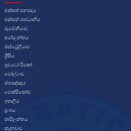
එක්සත් ජනපදය
එක්සත් රාජධානිය
රුමේනියාව
අයර්ලන්තය
ඕස්ට්‍රේලියාව
ග්‍රීසිය
පුවටෝ රිකෝ
මෝල්ටාව
ස්පාඤ්ඤය
මෙක්සිකෝව
ඉතාලිය
ප්‍රංශය
තායිලන්තය
කැනඩාව