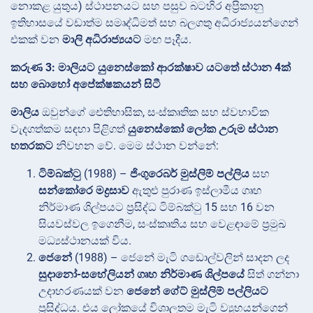
නොකළ යුතුය) ස්ථාපනයට සහ පසුව බටහිර අප්‍රිකානු
ඉතිහාසයේ වඩාත්ම සමෘද්ධිමත් සහ බලගතු අධිරාජ්‍යයන්ගෙන්
එකක් වන
මාලි අධිරාජ්‍යයට
මඟ පෑදීය.
කරුණ 3: මාලියට යුනෙස්කෝ ආරක්ෂාව යටතේ ස්ථාන 4ක්
සහ බොහෝ අපේක්ෂකයන් සිටී
මාලිය
ඔවුන්ගේ ඓතිහාසික, සංස්කෘතික සහ ස්වභාවික
වැදගත්කම සඳහා පිළිගත්
යුනෙස්කෝ ලෝක උරුම ස්ථාන
හතරකට
නිවහන වේ. මෙම ස්ථාන වන්නේ:
ටිම්බක්ටු
(1988) –
ජිංගුරෙබර් මුස්ලිම් පල්ලිය
සහ
සන්කෝරෙ මද්‍රසාව
ඇතුළු පුරාණ ඉස්ලාමීය ගෘහ
නිර්මාණ ශිල්පයට ප්‍රසිද්ධ ටිම්බක්ටු 15 සහ 16 වන
සියවස්වල ඉගෙනීම, සංස්කෘතිය සහ වෙළඳාමේ ප්‍රමුඛ
මධ්‍යස්ථානයක් විය.
ජෙනේ
(1988) – ජෙනේ මැටි ගඩොල්වලින් සාදන ලද
සුදානෝ-සහේලියන් ගෘහ නිර්මාණ ශිල්පයේ
සිත් ගන්නා
උදාහරණයක් වන
ජෙනේ ගේට් මුස්ලිම් පල්ලියට
ප්‍රසිද්ධය. එය ලෝකයේ විශාලතම මැටි ව්‍යුහයන්ගෙන්