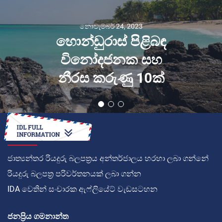
නොවැම්බර් 24, 2023
හොන්ඩුරාස් පිළිබඳ
විනෝදජනක සහ
නීරස කරුණු 10ක්
කොහොමද
ජාත්‍යන්තර රියදුරු බලපත්‍රය අන්තර්ජාලය හරහා ලබා ගන්නේ
රියදුරු බලපත්‍ර පරිවර්තනයක් ලබා ගන්න
IDA වෙතින් සංචාරක ඇෆ්ලියේට් වැඩසටහන
ජනප්‍රිය ගමනාන්ත