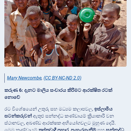
Mary Newcombe
,
(CC BY-NC-ND 2.0)
කරුණ 6: දැනට මාලිය සංචාරය කිරීමට ආරක්ෂිත රටක්
නොවේ
රට විශේෂයෙන් උතුරු සහ මධ්‍යම කලාපවල,
ඉස්ලාමීය
සටන්කරුවන්
ඇතුළු සන්නද්ධ කණ්ඩායම් ක්‍රියාකාරී වන
ස්ථානවල, අඛණ්ඩ ආරක්ෂක අභියෝගවලට මුහුණ දෙයි.
මෙම කණ්ඩායම්
ත්‍රස්තවාදී ප්‍රහාර
,
පැහැරගැනීම්
සහ
සන්නද්ධ