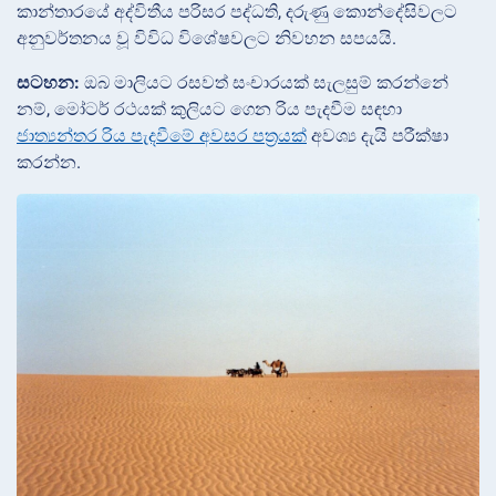
කාන්තාරයේ අද්විතීය පරිසර පද්ධති, දරුණු කොන්දේසිවලට
අනුවර්තනය වූ විවිධ විශේෂවලට නිවහන සපයයි.
සටහන:
ඔබ මාලියට රසවත් සංචාරයක් සැලසුම් කරන්නේ
නම්, මෝටර් රථයක් කුලියට ගෙන රිය පැදවීම සඳහා
ජාත්‍යන්තර රිය පැදවීමේ අවසර පත්‍රයක්
අවශ්‍ය දැයි පරීක්ෂා
කරන්න.