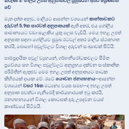
කරුණ 5: මාලිය උපත් අනුපාතවල ප්‍රමුඛයන් අතර ශ්‍රේණිගත
වේ
මෑත දත්ත අනුව, මාලියට ආසන්න වශයෙන්
කාන්තාවකට
දරුවන් 5.9ක
සාරවත් අනුපාතයක්
ඇති අතර, එය ගෝලීය
සාමාන්‍යයට වඩා සැලකිය යුතු ලෙස වැඩියි. මෙය ඉහළ උපත්
අනුපාත සඳහා ගෝලීයව ප්‍රමුඛ රටවල් අතර මාලිය ස්ථානගත
කරයි, බොහෝ පවුල්වලට විශාල දරුවන් සංඛ්‍යාවක් සිටියි.
සාම්ප්‍රදායික පවුල් ව්‍යුහයන්, ගර්භනිරෝධකවලට සීමිත
ප්‍රවේශය සහ විශාල පවුල්වලට අනුග්‍රහය දක්වන සංස්කෘතික
පරිමිතීන් ඇතුළුව මෙම ඉහළ උපත් අනුපාතයට සාධක
කිහිපයක් දායක වේ. රටේ
යෞවන ජනගහනය
—ආසන්න
වශයෙන්
වසර 16ක
මධ්‍යන්‍ය වයස සමඟ—ද ඉහළ උපත්
අනුපාත පවත්වා ගැනීමේදී කාර්යභාරයක් ඉටු කරයි,
ජනගහනයෙන් විශාල කොටසක් දරු උපදවන වයස්
කාණ්ඩයේ සිටීමයි.