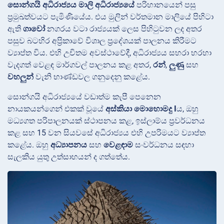
සොන්ගයි අධිරාජ්‍යය
මාලි අධිරාජ්‍යයේ
පරිහානයෙන් පසු
ප්‍රමුඛත්වයට පැමිණියේය. එය මුලින් වර්තමාන මාලියේ පිහිටා
ඇති
ගාවෝ
නගරය වටා රාජ්‍යයක් ලෙස පිහිටුවන ලද අතර
පසුව බටහිර අප්‍රිකාවේ විශාල ප්‍රදේශයක් පාලනය කිරීමට
ව්‍යාප්ත විය. එහි උචිතම අවස්ථාවේදී, අධිරාජ්‍යය සහරා හරහා
වැදගත් වෙළඳ මාර්ගවල් පාලනය කළ අතර,
රන්
,
ලුණු
සහ
වහලුන්
වැනි භාණ්ඩවල ගනුදෙනු කළේය.
සොන්ගයි අධිරාජ්‍යයේ වඩාත්ම කැපී පෙනෙන
නායකයන්ගෙන් එකක් වූයේ
අස්කියා මොහොමදු I
ය, ඔහු
මධ්‍යගත පරිපාලනයක් ස්ථාපනය කළ, ඉස්ලාම්ය ප්‍රවර්ධනය
කළ සහ 15 වන සියවසේ අධිරාජ්‍යය එහි උපරිමයට ව්‍යාප්ත
කළේය. ඔහු
අධ්‍යාපනය
සහ
වෙළඳාම
සංවර්ධනය සඳහා
සැලකිය යුතු උත්සාහයන් ද ගත්තේය.