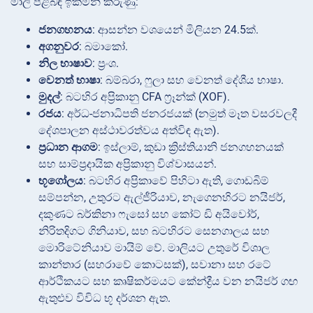
මාලි පිළිබඳ ඉක්මන් කරුණු:
ජනගහනය
: ආසන්න වශයෙන් මිලියන 24.5ක්.
අගනුවර
: බමාකෝ.
නිල භාෂාව
: ප්‍රංශ.
වෙනත් භාෂා
: බම්බරා, ෆුලා සහ වෙනත් දේශීය භාෂා.
මුදල්
: බටහිර අප්‍රිකානු CFA ෆ්‍රෑන්ක් (XOF).
රජය
: අර්ධ-ජනාධිපති ජනරජයක් (නමුත් මෑත වසරවලදී
දේශපාලන අස්ථාවරත්වය අත්විඳ ඇත).
ප්‍රධාන ආගම
: ඉස්ලාම්, කුඩා ක්‍රිස්තියානි ජනගහනයක්
සහ සාම්ප්‍රදායික අප්‍රිකානු විශ්වාසයන්.
භූගෝලය
: බටහිර අප්‍රිකාවේ පිහිටා ඇති, ගොඩබිම්
සම්පන්න, උතුරට ඇල්ජීරියාව, නැගෙනහිරට නයිජර්,
දකුණට බර්කිනා ෆැසෝ සහ කෝට් ඩි අයිවෝර්,
නිරිතදිගට ගිනියාව, සහ බටහිරට සෙනගාලය සහ
මොරිටේනියාව මායිම් වේ. මාලියට උතුරේ විශාල
කාන්තාර (සහරාවේ කොටසක්), සවානා සහ රටේ
ආර්ථිකයට සහ කෘෂිකර්මයට කේන්ද්‍රීය වන නයිජර් ගඟ
ඇතුළුව විවිධ භූ දර්ශන ඇත.