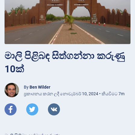
මාලි පිළිබඳ සිත්ගන්නා කරුණු
10ක්
By
Ben Wilder
ප්‍රකාශනය කරන ලදී නොවැම්බර් 10, 2024 • කියවීමට 7m