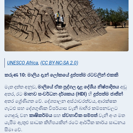
UNESCO Africa
,
(CC BY-NC-SA 2.0)
කරුණ 10: මාලිය දැන් ලෝකයේ දුප්පත්ම රටවලින් එකකි
මෑත දත්ත අනුව,
මාලියේ ඒක පුද්ගල දළ දේශීය නිෂ්පාදිතය
අඩු
අතර, රට
මානව සංවර්ධන දර්ශකය (HDI)
හි
දුප්පත්ම ජාතීන්
අතර ශ්‍රේණිගත වේ. දේශපාලන අස්ථාවරත්වය, ආරක්ෂක
ගැටළු සහ දේශගුණික විපර්යාස වැනි බාහිර කම්පනවලට
ගොදුරු වන
කෘෂිකර්මය
සහ
ස්වභාවික සම්පත්
වැනි අංශ මත
යැපීම ඇතුළු සාධක කිහිපයකින් රටේ ආර්ථික කාර්ය සාධනය
සීමා වේ.