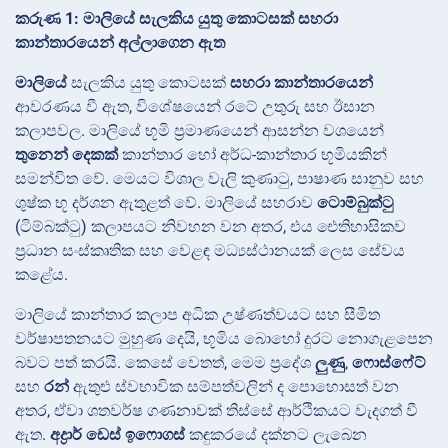
කරුණ 1: මාලියේ සැලකිය යුතු කොටසක් සහරා
කාන්තාරයෙන් අල්ලාගෙන ඇත
මාලියේ
සැලකිය යුතු කොටසක්
සහරා කාන්තාරයෙන්
ආවරණය වී ඇත, විශේෂයෙන් රටේ උතුරු සහ ඊසාන
කලාපවල. මාලියේ භූමි ප්‍රමාණයෙන් ආසන්න වශයෙන්
තුනෙන් දෙකක්
කාන්තාර හෝ අර්ධ-කාන්තාර භූමියකින්
සමන්විත වේ. මෙයට විශාල වැලි කුණාටු, පාෂාණ සානුව සහ
ශුෂ්ක භූ දර්ශන ඇතුළත් වේ. මාලියේ සහරාව
ටොම්බුක්ටු
(ටිම්බක්ටු) කලාපයට නිවහන වන අතර, එය ඓතිහාසිකව
ප්‍රධාන සංස්කෘතික සහ වෙළඳ මධ්‍යස්ථානයක් ලෙස සේවය
කළේය.
මාලියේ කාන්තාර කලාප අධික උෂ්ණත්වයට සහ සීමිත
වර්ෂාපතනයට මුහුණ දෙයි, භූමිය බොහෝ දුරට නොගැළපෙන
බවට පත් කරයි. කෙසේ වෙතත්, මෙම ප්‍රදේශ
ලුණු
,
ෆොස්ෆේට්
සහ
රන්
ඇතුළු ස්වභාවික සම්පත්වලින් ද පොහොසත් වන
අතර, ඒවා ශතවර්ෂ ගණනාවක් තිස්සේ ආර්ථිකයට වැදගත් වී
ඇත.
අද්‍රාර් ඩෙස් ඉෆොගස්
කඳුකරයේ දක්නට ලැබෙන