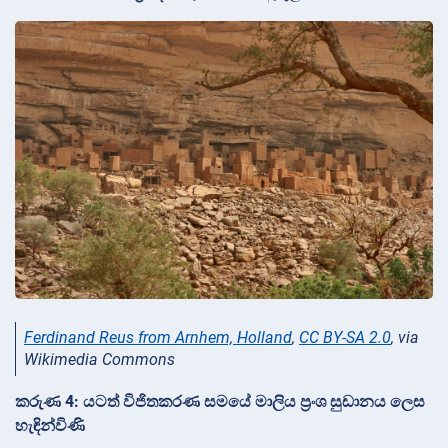
Ferdinand Reus from Arnhem, Holland
,
CC BY-SA 2.0
, via
Wikimedia Commons
කරුණ 4: යටත් විජිතකරණ සමයේ මාලිය ප්‍රංශ සුඩානය ලෙස
හැඳින්විණි