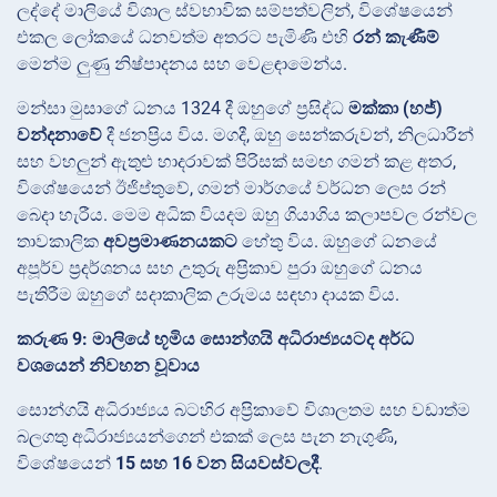
ලද්දේ මාලියේ විශාල ස්වභාවික සම්පත්වලින්, විශේෂයෙන්
එකල ලෝකයේ ධනවත්ම අතරට පැමිණි එහි
රන් කැණීම්
මෙන්ම ලුණු නිෂ්පාදනය සහ වෙළඳාමෙන්ය.
මන්සා මුසාගේ ධනය 1324 දී ඔහුගේ ප්‍රසිද්ධ
මක්කා (හජ්)
වන්දනාවේ
දී ජනප්‍රිය විය. මගදී, ඔහු සෙන්කරුවන්, නිලධාරීන්
සහ වහලුන් ඇතුළු හාදරාවක් පිරිසක් සමඟ ගමන් කළ අතර,
විශේෂයෙන් ඊජිප්තුවේ, ගමන් මාර්ගයේ වර්ධන ලෙස රන්
බෙදා හැරීය. මෙම අධික වියදම ඔහු ගියාගිය කලාපවල රන්වල
තාවකාලික
අවප්‍රමාණනයකට
හේතු විය. ඔහුගේ ධනයේ
අපූර්ව ප්‍රදර්ශනය සහ උතුරු අප්‍රිකාව පුරා ඔහුගේ ධනය
පැතිරීම ඔහුගේ සදාකාලික උරුමය සඳහා දායක විය.
කරුණ 9: මාලියේ භූමිය සොන්ගයි අධිරාජ්‍යයටද අර්ධ
වශයෙන් නිවහන වූවාය
සොන්ගයි අධිරාජ්‍යය බටහිර අප්‍රිකාවේ විශාලතම සහ වඩාත්ම
බලගතු අධිරාජ්‍යයන්ගෙන් එකක් ලෙස පැන නැගුණි,
විශේෂයෙන්
15 සහ 16 වන සියවස්වලදී
.