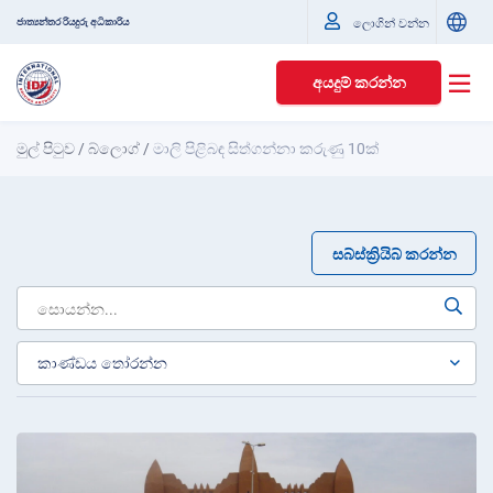
ජාත්‍යන්තර රියදුරු අධිකාරිය
ලොගින් වන්න
අයදුම් කරන්න
මුල් පිටුව
/
බ්ලොග්
/
මාලි පිළිබඳ සිත්ගන්නා කරුණු 10ක්
සබ්ස්ක්‍රියිබ් කරන්න