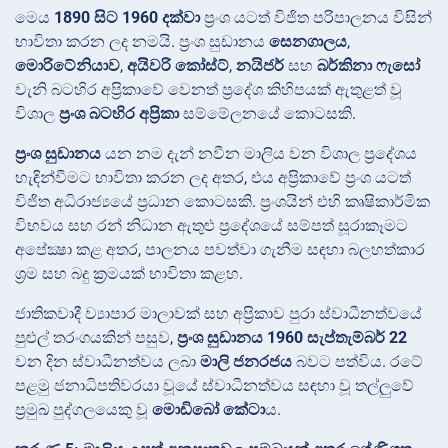
මෙය
1890 සිට 1960 දක්වා
ප්‍රංශ යටත් විජිත පරිපාලනය විසින්
භාවිතා කරන ලද නමයි. ප්‍රංශ සුඩානය
සෙනගාලය
,
මොරිටේනියාව
,
අයිවරි කෝස්ට්
,
නයිජර්
සහ
බර්කිනා ෆැසෝ
වැනි බටහිර අප්‍රිකාවේ වෙනත් ප්‍රදේශ කිහිපයක් ඇතුළත් වූ
විශාල
ප්‍රංශ බටහිර අප්‍රිකා
සම්මේලනයේ කොටසකි.
ප්‍රංශ සුඩානය
යන නම දැන් නවීන මාලිය වන විශාල ප්‍රදේශය
හැඳින්වීමට භාවිතා කරන ලද අතර, එය අප්‍රිකාවේ ප්‍රංශ යටත්
විජිත අධිරාජ්‍යයේ ප්‍රධාන කොටසකි. ප්‍රංශයින් එහි කෘෂිකාර්මික
විභවය සහ රන් නිධාන ඇතුළු ප්‍රදේශයේ සම්පත් සූරාකෑමට
අපේක්‍ෂා කළ අතර, පාලනය පවත්වා ගැනීම සඳහා බලහත්කාර
ශ්‍රම සහ බදු ක්‍රමයක් භාවිතා කළහ.
ජාතිකවාදී ව්‍යාපාර මාලාවක් සහ අප්‍රිකාව පුරා ස්වාධීනත්වයේ
පුළුල් තරංගයකින් පසුව,
ප්‍රංශ සුඩානය
1960 සැප්තැම්බර් 22
වන දින ස්වාධීනත්වය ලබා
මාලි ජනරජය
බවට පත්විය. රටේ
පළමු ජනාධිපතිවරයා වූයේ ස්වාධීනත්වය සඳහා වූ තල්ලුවේ
ප්‍රමුඛ පුද්ගලයෙකු වූ
මොඩිබෝ කේටා
ය.