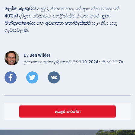
ලෝක බැංකුවට
අනුව, ජනගහනයෙන් ආසන්න වශයෙන්
40%ක්
දරිද්‍රතා රේඛාවට පහළින් ජීවත් වන අතර,
ළමා
මන්දපෝෂණය
සහ
අධ්‍යාපන නොමැතිකම
සැලකිය යුතු
ගැටළුවලකි.
By
Ben Wilder
ප්‍රකාශනය කරන ලදී නොවැම්බර් 10, 2024 • කියවීමට 7m
අයදුම් කරන්න