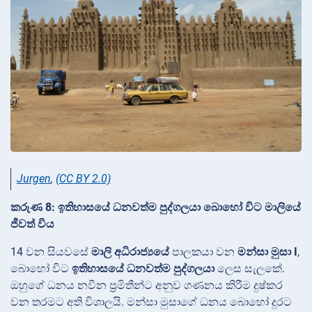
Jurgen
,
(CC BY 2.0)
කරුණ 8: ඉතිහාසයේ ධනවත්ම පුද්ගලයා බොහෝ විට මාලියේ
ජීවත් විය
14 වන සියවසේ
මාලි අධිරාජ්‍යයේ
පාලකයා වන
මන්සා මුසා I
,
බොහෝ විට
ඉතිහාසයේ ධනවත්ම පුද්ගලයා
ලෙස සැලකේ.
ඔහුගේ ධනය නවීන ප්‍රමිතීන්ට අනුව ගණනය කිරීම දුෂ්කර
වන තරමට අති විශාලයි. මන්සා මුසාගේ ධනය බොහෝ දුරට