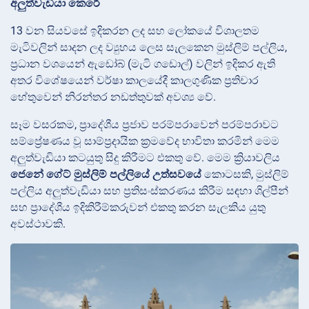
අලුත්වැඩියා කෙරේ
13 වන සියවසේ ඉදිකරන ලද සහ ලෝකයේ විශාලතම
මැටිවලින් සාදන ලද ව්‍යුහය ලෙස සැලකෙන මුස්ලිම් පල්ලිය,
ප්‍රධාන වශයෙන් ඇඩෝබ් (මැටි ගඩොල්) වලින් ඉදිකර ඇති
අතර විශේෂයෙන් වර්ෂා කාලයේදී කාලගුණික ප්‍රතිචාර
හේතුවෙන් නිරන්තර නඩත්තුවක් අවශ්‍ය වේ.
සෑම වසරකම, ප්‍රාදේශීය ප්‍රජාව පරම්පරාවෙන් පරම්පරාවට
සම්ප්‍රේෂණය වූ සාම්ප්‍රදායික ක්‍රමවේද භාවිතා කරමින් මෙම
අලුත්වැඩියා කටයුතු සිදු කිරීමට එකතු වේ. මෙම ක්‍රියාවලිය
ජෙනේ ගේට් මුස්ලිම් පල්ලියේ උත්සවයේ
කොටසකි, මුස්ලිම්
පල්ලිය අලුත්වැඩියා සහ ප්‍රතිසංස්කරණය කිරීම සඳහා ශිල්පීන්
සහ ප්‍රාදේශීය ඉදිකිරීම්කරුවන් එකතු කරන සැලකිය යුතු
අවස්ථාවකි.