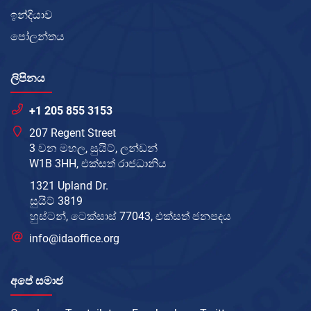
ඉන්දියාව
පෝලන්තය
ලිපිනය
+1 205 855 3153
207 Regent Street
3 වන මහල, සුයිට්, ලන්ඩන්
W1B 3HH, එක්සත් රාජධානිය
1321 Upland Dr.
සුයිට් 3819
හුස්ටන්, ටෙක්සාස් 77043, එක්සත් ජනපදය
info@idaoffice.org
අපේ සමාජ