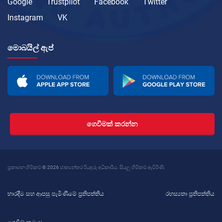
Google
Trustpilot
Facebook
Twitter
Instagram
VK
මොබයිල් ඇප්
ගෙවීමක් කරන්න
ප්‍රකාශන හිමිකම් © 2026 ජාත්‍යන්තර රියදුරු අධිකාරිය. සියලු හිමිකම් ඇවිරිණි
භාරදීම සහ ආපසු පැමිණීමේ ප්‍රතිපත්තිය
රහස්‍යතා ප්‍රතිපත්තිය