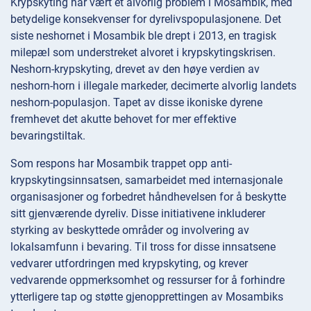
Krypskyting har vært et alvorlig problem i Mosambik, med
betydelige konsekvenser for dyrelivspopulasjonene. Det
siste neshornet i Mosambik ble drept i 2013, en tragisk
milepæl som understreket alvoret i krypskytingskrisen.
Neshorn-krypskyting, drevet av den høye verdien av
neshorn-horn i illegale markeder, decimerte alvorlig landets
neshorn-populasjon. Tapet av disse ikoniske dyrene
fremhevet det akutte behovet for mer effektive
bevaringstiltak.
Som respons har Mosambik trappet opp anti-
krypskytingsinnsatsen, samarbeidet med internasjonale
organisasjoner og forbedret håndhevelsen for å beskytte
sitt gjenværende dyreliv. Disse initiativene inkluderer
styrking av beskyttede områder og involvering av
lokalsamfunn i bevaring. Til tross for disse innsatsene
vedvarer utfordringen med krypskyting, og krever
vedvarende oppmerksomhet og ressurser for å forhindre
ytterligere tap og støtte gjenopprettingen av Mosambiks