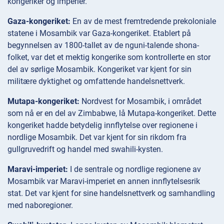
kongeriker og imperier.
Gaza-kongeriket:
En av de mest fremtredende prekoloniale
statene i Mosambik var Gaza-kongeriket. Etablert på
begynnelsen av 1800-tallet av de nguni-talende shona-
folket, var det et mektig kongerike som kontrollerte en stor
del av sørlige Mosambik. Kongeriket var kjent for sin
militære dyktighet og omfattende handelsnettverk.
Mutapa-kongeriket:
Nordvest for Mosambik, i området
som nå er en del av Zimbabwe, lå Mutapa-kongeriket. Dette
kongeriket hadde betydelig innflytelse over regionene i
nordlige Mosambik. Det var kjent for sin rikdom fra
gullgruvedrift og handel med swahili-kysten.
Maravi-imperiet:
I de sentrale og nordlige regionene av
Mosambik var Maravi-imperiet en annen innflytelsesrik
stat. Det var kjent for sine handelsnettverk og samhandling
med naboregioner.