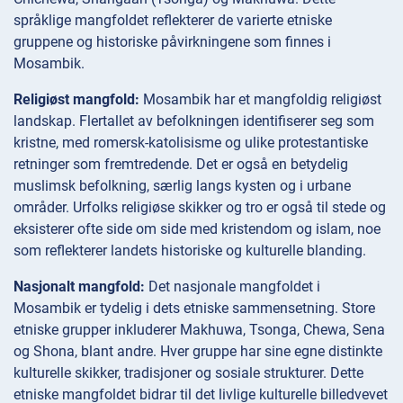
språklige mangfoldet reflekterer de varierte etniske
gruppene og historiske påvirkningene som finnes i
Mosambik.
Religiøst mangfold:
Mosambik har et mangfoldig religiøst
landskap. Flertallet av befolkningen identifiserer seg som
kristne, med romersk-katolisisme og ulike protestantiske
retninger som fremtredende. Det er også en betydelig
muslimsk befolkning, særlig langs kysten og i urbane
områder. Urfolks religiøse skikker og tro er også til stede og
eksisterer ofte side om side med kristendom og islam, noe
som reflekterer landets historiske og kulturelle blanding.
Nasjonalt mangfold:
Det nasjonale mangfoldet i
Mosambik er tydelig i dets etniske sammensetning. Store
etniske grupper inkluderer Makhuwa, Tsonga, Chewa, Sena
og Shona, blant andre. Hver gruppe har sine egne distinkte
kulturelle skikker, tradisjoner og sosiale strukturer. Dette
etniske mangfoldet bidrar til det livlige kulturelle billedvevet