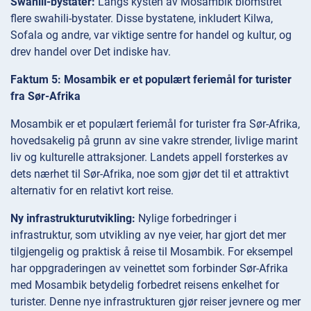
Swahili-bystater:
Langs kysten av Mosambik blomstret
flere swahili-bystater. Disse bystatene, inkludert Kilwa,
Sofala og andre, var viktige sentre for handel og kultur, og
drev handel over Det indiske hav.
Faktum 5: Mosambik er et populært feriemål for turister
fra Sør-Afrika
Mosambik er et populært feriemål for turister fra Sør-Afrika,
hovedsakelig på grunn av sine vakre strender, livlige marint
liv og kulturelle attraksjoner. Landets appell forsterkes av
dets nærhet til Sør-Afrika, noe som gjør det til et attraktivt
alternativ for en relativt kort reise.
Ny infrastrukturutvikling:
Nylige forbedringer i
infrastruktur, som utvikling av nye veier, har gjort det mer
tilgjengelig og praktisk å reise til Mosambik. For eksempel
har oppgraderingen av veinettet som forbinder Sør-Afrika
med Mosambik betydelig forbedret reisens enkelhet for
turister. Denne nye infrastrukturen gjør reiser jevnere og mer