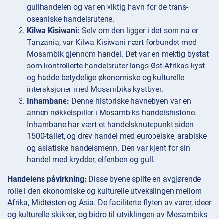
gullhandelen og var en viktig havn for de trans-
oseaniske handelsrutene.
Kilwa Kisiwani:
Selv om den ligger i det som nå er
Tanzania, var Kilwa Kisiwani nært forbundet med
Mosambik gjennom handel. Det var en mektig bystat
som kontrollerte handelsruter langs Øst-Afrikas kyst
og hadde betydelige økonomiske og kulturelle
interaksjoner med Mosambiks kystbyer.
Inhambane:
Denne historiske havnebyen var en
annen nøkkelspiller i Mosambiks handelshistorie.
Inhambane har vært et handelsknutepunkt siden
1500-tallet, og drev handel med europeiske, arabiske
og asiatiske handelsmenn. Den var kjent for sin
handel med krydder, elfenben og gull.
Handelens påvirkning:
Disse byene spilte en avgjørende
rolle i den økonomiske og kulturelle utvekslingen mellom
Afrika, Midtøsten og Asia. De faciliterte flyten av varer, ideer
og kulturelle skikker, og bidro til utviklingen av Mosambiks