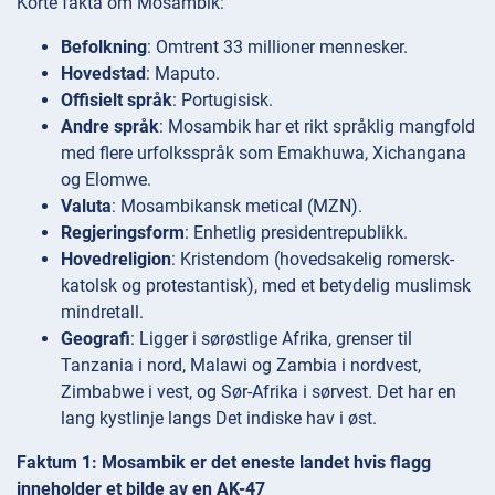
Korte fakta om Mosambik:
Befolkning
: Omtrent 33 millioner mennesker.
Hovedstad
: Maputo.
Offisielt språk
: Portugisisk.
Andre språk
: Mosambik har et rikt språklig mangfold
med flere urfolksspråk som Emakhuwa, Xichangana
og Elomwe.
Valuta
: Mosambikansk metical (MZN).
Regjeringsform
: Enhetlig presidentrepublikk.
Hovedreligion
: Kristendom (hovedsakelig romersk-
katolsk og protestantisk), med et betydelig muslimsk
mindretall.
Geografi
: Ligger i sørøstlige Afrika, grenser til
Tanzania i nord, Malawi og Zambia i nordvest,
Zimbabwe i vest, og Sør-Afrika i sørvest. Det har en
lang kystlinje langs Det indiske hav i øst.
Faktum 1: Mosambik er det eneste landet hvis flagg
inneholder et bilde av en AK-47