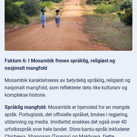
Faktum 6: I Mosambik finnes språklig, religiøst og
nasjonalt mangfold
Mosambik karakteriseres av betydelig språklig, religiøst og
nasjonalt mangfold, som reflekterer dets rike kulturarv og
komplekse historie.
Språklig mangfold:
Mosambik er hjemsted for en mengde
språk. Portugisisk, det offisielle språket, brukes i regjering,
utdanning og media. Imidlertid snakkes det også over 40
urfolksspråk over hele landet. Store bantu-språk inkluderer
Chichewa, Shangaan (Tsonga) og Makhuwa. Dette