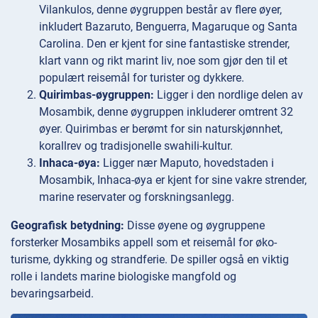
Vilankulos, denne øygruppen består av flere øyer,
inkludert Bazaruto, Benguerra, Magaruque og Santa
Carolina. Den er kjent for sine fantastiske strender,
klart vann og rikt marint liv, noe som gjør den til et
populært reisemål for turister og dykkere.
Quirimbas-øygruppen:
Ligger i den nordlige delen av
Mosambik, denne øygruppen inkluderer omtrent 32
øyer. Quirimbas er berømt for sin naturskjønnhet,
korallrev og tradisjonelle swahili-kultur.
Inhaca-øya:
Ligger nær Maputo, hovedstaden i
Mosambik, Inhaca-øya er kjent for sine vakre strender,
marine reservater og forskningsanlegg.
Geografisk betydning:
Disse øyene og øygruppene
forsterker Mosambiks appell som et reisemål for øko-
turisme, dykking og strandferie. De spiller også en viktig
rolle i landets marine biologiske mangfold og
bevaringsarbeid.