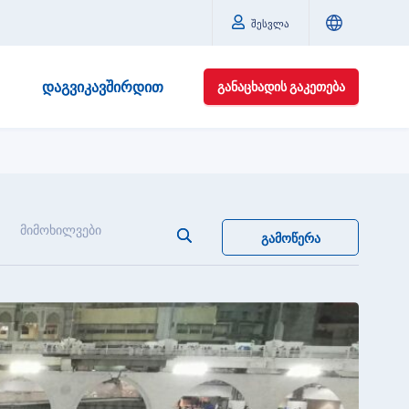
შესვლა
ᲓᲐᲒᲕᲘᲙᲐᲕᲨᲘᲠᲓᲘᲗ
ᲒᲐᲜᲐᲪᲮᲐᲓᲘᲡ ᲒᲐᲙᲔᲗᲔᲑᲐ
მიმოხილვები
ᲒᲐᲛᲝᲬᲔᲠᲐ