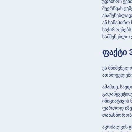
უდაბნოს ქვი
შეერწყას ცე
ასაშენებლად
ან სანაპირო 
საჭიროებებს
სამშენებლო ქ
ფაქტი 
ეს მნიშვნელ
ათწლეულები
ამამდე, საუ
გადაწყვეტილე
ინიციატივის 
ფართოდ იზეი
თანასწორობი
აკრძალვის გ