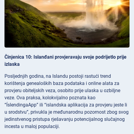
Činjenica 10: Islanđani provjeravaju svoje podrijetlo prije
izlaska
Posljednjih godina, na Islandu postoji rastući trend
korištenja genealoških baza podataka i online alata za
provjeru obiteljskih veza, osobito prije ulaska u ozbiljne
veze. Ova praksa, kolokvijalno poznata kao
“ÍslendingaApp” ili “islandska aplikacija za provjeru jeste li
u srodstvu”, privukla je međunarodnu pozornost zbog svog
jedinstvenog pristupa rješavanju potencijalnog slučajnog
incesta u maloj populaciji.