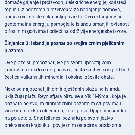
domaće grijanje i proizvodnju električne energije, koristeći
toplinu iz podzemnih rezervoara za napajanje domova,
poduzeća i stakleničko poljoprivreda. Ovo oslanjanje na
geotermalnu energiju pomoglo je Islandu smanjiti ovisnost
o fosilnim gorivima i prijeći na održivije energetske izvore.
Činjenica 3: Island je poznat po svojim crnim pješčanim
plažama
Ove plaže su prepoznatljive po svom upečatljivom
kontrastu između crnog pijeska, često sastavljenog od finih
čestica vulkanskih minerala, i okolne krševite obale.
Neke od najpoznatijih crnih pješčanih plaža na Islandu
uključuju plažu Reynisfjara blizu sela Vík í Mýrdal, koja je
poznata po svojim dramatičnim bazaltnim stupovima i
visokim morskim stijenama, kao i plažu Djúpalónssandur
na poluotoku Snæfellsnes, poznatu po svom jezivo
prekrasnom krajoliku i povijesnim ostacima brodoloma.