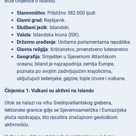
Brze činjenice o Islandu:
Stanovništvo
: Približno 382.000 ljudi.
Glavni grad
: Reykjavik.
Službeni jezik
: Islandski.
Valuta
: Islandska kruna (ISK).
Državno uređenje
: Unitarna parlamentarna republika.
Glavna religija
: Kršćanstvo, prvenstveno luteranstvo.
Geografija
: Smješten u Sjevernom Atlantskom
oceanu, Island je najzapadnija zemlja Europe,
poznata po svojim zadivljujućim krajolicima,
uključujući ledenjake, gejzire, tople izvore i vulkane.
Činjenica 1: Vulkani su aktivni na Islandu
Otok se nalazi na vrhu Srednjoatlantskog grebena,
tektonske granice gdje se Sjevernoamerička i Euroazijska
ploča razdvajaju, što rezultira značajnom geološkom
aktivnošću.