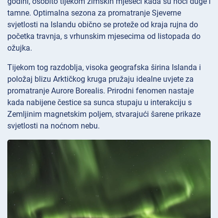
godini, osobito tijekom zimskih mjeseci kada su noći duge i
tamne. Optimalna sezona za promatranje Sjeverne
svjetlosti na Islandu obično se proteže od kraja rujna do
početka travnja, s vrhunskim mjesecima od listopada do
ožujka.
Tijekom tog razdoblja, visoka geografska širina Islanda i
položaj blizu Arktičkog kruga pružaju idealne uvjete za
promatranje Aurore Borealis. Prirodni fenomen nastaje
kada nabijene čestice sa sunca stupaju u interakciju s
Zemljinim magnetskim poljem, stvarajući šarene prikaze
svjetlosti na noćnom nebu.