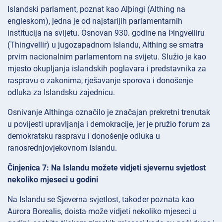
Islandski parlament, poznat kao Alþingi (Althing na
engleskom), jedna je od najstarijih parlamentarnih
institucija na svijetu. Osnovan 930. godine na Þingvelliru
(Thingvellir) u jugozapadnom Islandu, Althing se smatra
prvim nacionalnim parlamentom na svijetu. Služio je kao
mjesto okupljanja islandskih poglavara i predstavnika za
raspravu o zakonima, rješavanje sporova i donošenje
odluka za Islandsku zajednicu.
Osnivanje Althinga označilo je značajan prekretni trenutak
u povijesti upravljanja i demokracije, jer je pružio forum za
demokratsku raspravu i donošenje odluka u
ranosrednjovjekovnom Islandu.
Činjenica 7: Na Islandu možete vidjeti sjevernu svjetlost
nekoliko mjeseci u godini
Na Islandu se Sjeverna svjetlost, također poznata kao
Aurora Borealis, doista može vidjeti nekoliko mjeseci u