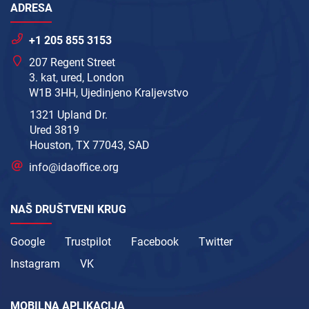
ADRESA
+1 205 855 3153
207 Regent Street
3. kat, ured, London
W1B 3HH, Ujedinjeno Kraljevstvo
1321 Upland Dr.
Ured 3819
Houston, TX 77043, SAD
info@idaoffice.org
NAŠ DRUŠTVENI KRUG
Google
Trustpilot
Facebook
Twitter
Instagram
VK
MOBILNA APLIKACIJA