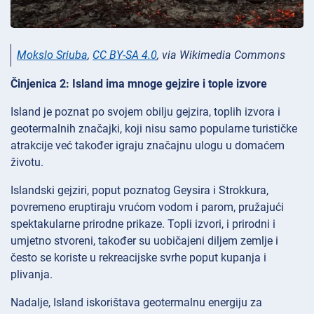
Mokslo Sriuba
,
CC BY-SA 4.0
, via Wikimedia Commons
Činjenica 2: Island ima mnoge gejzire i tople izvore
Island je poznat po svojem obilju gejzira, toplih izvora i
geotermalnih značajki, koji nisu samo popularne turističke
atrakcije već također igraju značajnu ulogu u domaćem
životu.
Islandski gejziri, poput poznatog Geysira i Strokkura,
povremeno eruptiraju vrućom vodom i parom, pružajući
spektakularne prirodne prikaze. Topli izvori, i prirodni i
umjetno stvoreni, također su uobičajeni diljem zemlje i
često se koriste u rekreacijske svrhe poput kupanja i
plivanja.
Nadalje, Island iskorištava geotermalnu energiju za