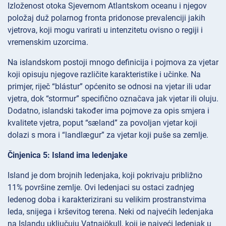
Izloženost otoka Sjevernom Atlantskom oceanu i njegov
položaj duž polarnog fronta pridonose prevalenciji jakih
vjetrova, koji mogu varirati u intenzitetu ovisno o regiji i
vremenskim uzorcima.
Na islandskom postoji mnogo definicija i pojmova za vjetar
koji opisuju njegove različite karakteristike i učinke. Na
primjer, riječ “blástur” općenito se odnosi na vjetar ili udar
vjetra, dok “stormur” specifično označava jak vjetar ili oluju.
Dodatno, islandski također ima pojmove za opis smjera i
kvalitete vjetra, poput “sæland” za povoljan vjetar koji
dolazi s mora i “landlægur” za vjetar koji puše sa zemlje.
Činjenica 5: Island ima ledenjake
Island je dom brojnih ledenjaka, koji pokrivaju približno
11% površine zemlje. Ovi ledenjaci su ostaci zadnjeg
ledenog doba i karakterizirani su velikim prostranstvima
leda, snijega i krševitog terena. Neki od najvećih ledenjaka
na Islandu uključuju Vatnajökull, koji je najveći ledenjak u