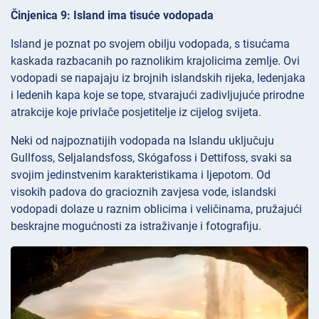
Činjenica 9: Island ima tisuće vodopada
Island je poznat po svojem obilju vodopada, s tisućama
kaskada razbacanih po raznolikim krajolicima zemlje. Ovi
vodopadi se napajaju iz brojnih islandskih rijeka, ledenjaka
i ledenih kapa koje se tope, stvarajući zadivljujuće prirodne
atrakcije koje privlače posjetitelje iz cijelog svijeta.
Neki od najpoznatijih vodopada na Islandu uključuju
Gullfoss, Seljalandsfoss, Skógafoss i Dettifoss, svaki sa
svojim jedinstvenim karakteristikama i ljepotom. Od
visokih padova do gracioznih zavjesa vode, islandski
vodopadi dolaze u raznim oblicima i veličinama, pružajući
beskrajne mogućnosti za istraživanje i fotografiju.