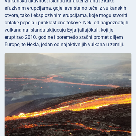
Vulkanska aktivnost Islanda karakterizirana je kako
efuzivnim erupcijama, gdje lava stalno teče iz vulkanskih
otvora, tako i eksplozivnim erupcijama, koje mogu stvoriti
oblake pepela i piroklastične tokove. Neki od najpoznatijih
vulkana na Islandu uključuju Eyjafjallajökull, koji je
eruptirao 2010. godine i poremetio zračni promet diljem
Europe, te Hekla, jedan od najaktivnijih vulkana u zemlji.