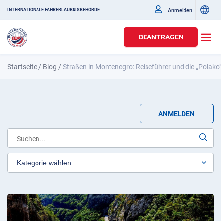
Anmelden
INTERNATIONALE FAHRERLAUBNISBEHÖRDE
BEANTRAGEN
Startseite
/
Blog
/
Straßen in Montenegro: Reiseführer und die „Polako
ANMELDEN