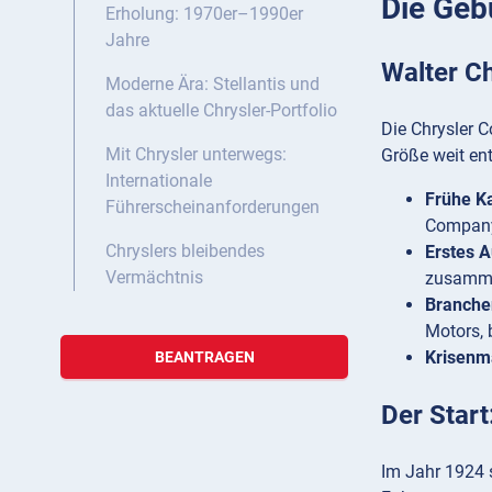
Die Geb
Erholung: 1970er–1990er
Jahre
Walter C
Moderne Ära: Stellantis und
das aktuelle Chrysler-Portfolio
Die Chrysler 
Mit Chrysler unterwegs:
Größe weit ent
Internationale
Frühe Ka
Führerscheinanforderungen
Compan
Chryslers bleibendes
Erstes A
Vermächtnis
zusamme
Branche
Motors, 
Krisenm
BEANTRAGEN
Der Start
Im Jahr 1924 s