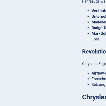
Fahrzeugs war
Verkäufe
Unterne
Modelle
Dodge-
Marktfü
Ford
Revoluti
Chryslers Eng
Airflow-
Fortschr
Setzung 
Chrysle