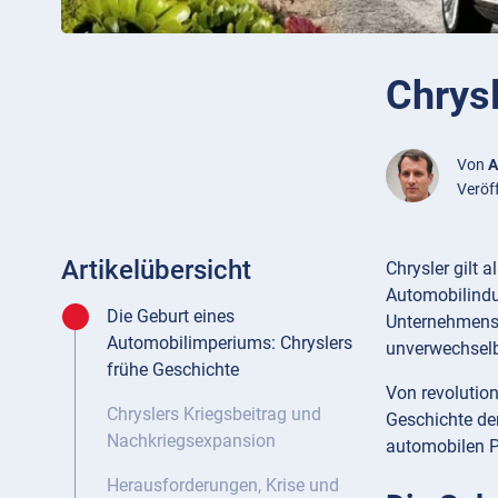
Chrys
Von
A
Veröf
Artikelübersicht
Chrysler gilt 
Automobilindu
Die Geburt eines
Unternehmensv
Automobilimperiums: Chryslers
unverwechselb
frühe Geschichte
Von revolutio
Chryslers Kriegsbeitrag und
Geschichte der
Nachkriegsexpansion
automobilen P
Herausforderungen, Krise und