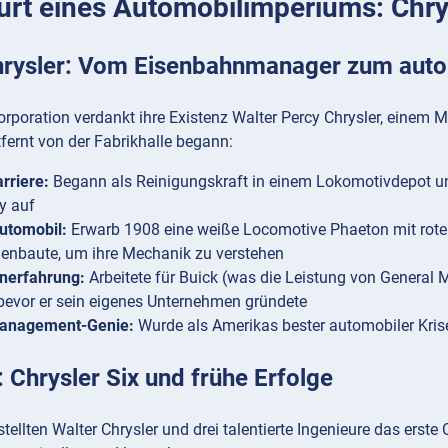
urt eines Automobilimperiums: Chry
hrysler: Vom Eisenbahnmanager zum auto
Corporation verdankt ihre Existenz Walter Percy Chrysler, eine
fernt von der Fabrikhalle begann:
rriere:
Begann als Reinigungskraft in einem Lokomotivdepot und
y auf
utomobil:
Erwarb 1908 eine weiße Locomotive Phaeton mit rotem
nbaute, um ihre Mechanik zu verstehen
nerfahrung:
Arbeitete für Buick (was die Leistung von General M
bevor er sein eigenes Unternehmen gründete
anagement-Genie:
Wurde als Amerikas bester automobiler Kri
: Chrysler Six und frühe Erfolge
tellten Walter Chrysler und drei talentierte Ingenieure das erste 