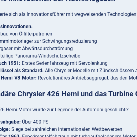
ierte sich als Innovationsführer mit wegweisenden Technologien
gsinnovationen:
nbau von Ölfilterpatronen
mmimotorlager zur Schwingungsreduzierung
rgaser mit Abwärtsdurchströmung
nteilige Panorama-Windschutzscheibe
uch 1951:
Erstes Serienfahrzeug mit Servolenkung
üssel als Standard:
Alle Chrysler-Modelle mit Zündschlössern 
r Hemi-V8-Motor:
Revolutionäres Antriebsaggregat, das den Mot
ndäre Chrysler 426 Hemi und das Turbine 
426-Hemi-Motor wurde zur Legende der Automobilgeschichte:
gsabgabe:
Über 400 PS
olge:
Siege bei zahlreichen internationalen Wettbewerben
Car 1963:
Experimentalfahrzeug mit turboaufgeladenem Motor, d