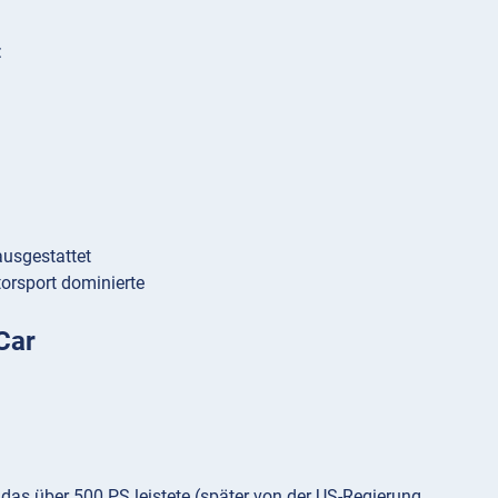
:
ausgestattet
orsport dominierte
Car
as über 500 PS leistete (später von der US-Regierung