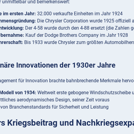
 unmittelbar und bemerkenswert:
 im ersten Jahr:
32.000 verkaufte Einheiten im Jahr 1924
hmensgründung:
Die Chrysler Corporation wurde 1925 offiziell
ntwicklung:
Der 4-58 wurde durch den 4-88 ersetzt (die Zahlen 
Übernahme:
Kauf der Dodge Brothers Company im Jahr 1928
hrerschaft:
Bis 1933 wurde Chrysler zum größten Automobilherst
onäre Innovationen der 1930er Jahre
agement für Innovation brachte bahnbrechende Merkmale hervo
Modell von 1934:
Weltweit erste gebogene Windschutzscheibe 
ittliches aerodynamisches Design, seiner Zeit voraus
von Branchenstandards für Sicherheit und Leistung
rs Kriegsbeitrag und Nachkriegsexp