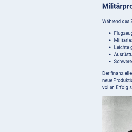
Militärp
Während des Zw
Flugzeug
Militärl
Leichte
Ausrüstu
Schwere
Der finanziell
neue Produktio
vollen Erfolg 