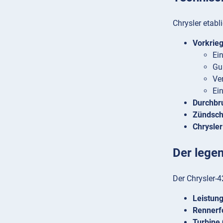
Chrysler etabl
Vorkrie
Ei
Gu
Ve
Ei
Durchbr
Zündschl
Chrysle
Der lege
Der Chrysler-
Leistun
Rennerf
Turbine 