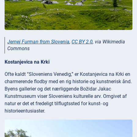
Jernej Furman from Slovenia
,
CC BY 2.0
, via Wikimedia
Commons
Kostanjevica na Krki
Ofte kaldt “Sloveniens Venedig,” er Kostanjevica na Krki en
charmerende flodby med en rig historie og kunstnerisk ånd.
Byens gallerier og det nærliggende Božidar Jakac
Kunstmuseum viser Sloveniens kulturelle arv. Omgivet af
natur er det et fredeligt tilflugtssted for kunst- og
historieentusiaster.