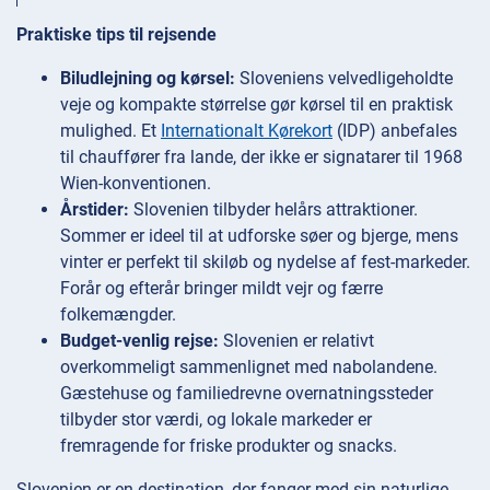
Praktiske tips til rejsende
Biludlejning og kørsel:
Sloveniens velvedligeholdte
veje og kompakte størrelse gør kørsel til en praktisk
mulighed. Et
Internationalt Kørekort
(IDP) anbefales
til chauffører fra lande, der ikke er signatarer til 1968
Wien-konventionen.
Årstider:
Slovenien tilbyder helårs attraktioner.
Sommer er ideel til at udforske søer og bjerge, mens
vinter er perfekt til skiløb og nydelse af fest-markeder.
Forår og efterår bringer mildt vejr og færre
folkemængder.
Budget-venlig rejse:
Slovenien er relativt
overkommeligt sammenlignet med nabolandene.
Gæstehuse og familiedrevne overnatningssteder
tilbyder stor værdi, og lokale markeder er
fremragende for friske produkter og snacks.
Slovenien er en destination, der fanger med sin naturlige