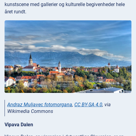
kunstscene med gallerier og kulturelle begivenheder hele
året rundt.
Andraz Muljavec fotomorgana
,
CC BY-SA 4.0
, via
Wikimedia Commons
Vipava Dalen