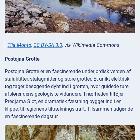
Tiia Monto
,
CC BY-SA 3.0
, via Wikimedia Commons
Postojna Grotte
Postojna Grotte er en fascinerende underjordisk verden af
stalaktitter, stalagmitter og store grotter. Et unikt elektrisk
tog tager besøgende dybt ind i grotten, hvor guidede ture
afslører dens geologiske vidundere. I nærheden tilføjer
Predjama Slot, en dramatisk fæstning bygget ind i en
klippe, til regionens tiltrækningskraft. Tilsammen udgør de
en fascinerende dagstur.