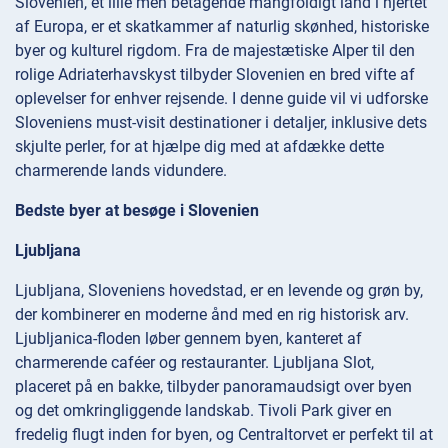
Slovenien, et lille men betagende mangfoldigt land i hjertet
af Europa, er et skatkammer af naturlig skønhed, historiske
byer og kulturel rigdom. Fra de majestætiske Alper til den
rolige Adriaterhavskyst tilbyder Slovenien en bred vifte af
oplevelser for enhver rejsende. I denne guide vil vi udforske
Sloveniens must-visit destinationer i detaljer, inklusive dets
skjulte perler, for at hjælpe dig med at afdække dette
charmerende lands vidundere.
Bedste byer at besøge i Slovenien
Ljubljana
Ljubljana, Sloveniens hovedstad, er en levende og grøn by,
der kombinerer en moderne ånd med en rig historisk arv.
Ljubljanica-floden løber gennem byen, kanteret af
charmerende caféer og restauranter. Ljubljana Slot,
placeret på en bakke, tilbyder panoramaudsigt over byen
og det omkringliggende landskab. Tivoli Park giver en
fredelig flugt inden for byen, og Centraltorvet er perfekt til at