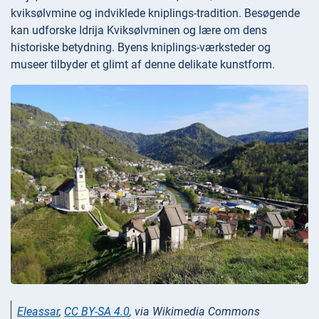
kviksølvmine og indviklede kniplings-tradition. Besøgende
kan udforske Idrija Kviksølvminen og lære om dens
historiske betydning. Byens kniplings-værksteder og
museer tilbyder et glimt af denne delikate kunstform.
Eleassar
,
CC BY-SA 4.0
, via Wikimedia Commons