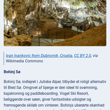
Ivan Ivankovic from Dubrovnik, Croatia
,
CC BY 2.0
, via
Wikimedia Commons
Bohinj Sø
Bohinj Sø, indlejret i Juliske Alper, tilbyder et roligt alternativ
til Bled Sø. Omgivet af bjerge er den ideel til svømning,
kajakroning og paddleboarding. Vogel Ski Resort,
beliggende over søen, giver fantastiske udsigter og
fremragende skiløb om vinteren. Bohinjs uberørte skønhed